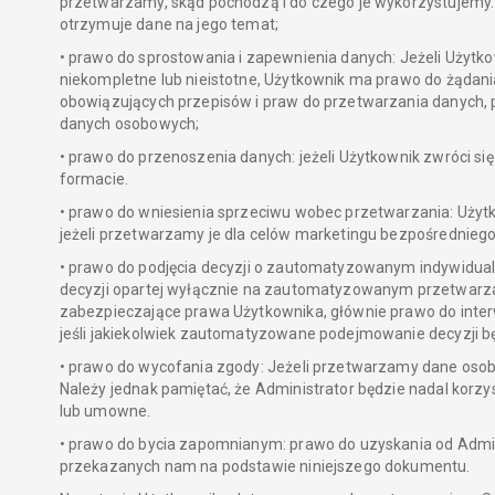
przetwarzamy, skąd pochodzą i do czego je wykorzystujemy.
otrzymuje dane na jego temat;
• prawo do sprostowania i zapewnienia danych: Jeżeli Użytk
niekompletne lub nieistotne, Użytkownik ma prawo do żądani
obowiązujących przepisów i praw do przetwarzania danych,
danych osobowych;
• prawo do przenoszenia danych: jeżeli Użytkownik zwróci 
formacie.
• prawo do wniesienia sprzeciwu wobec przetwarzania: Uży
jeżeli przetwarzamy je dla celów marketingu bezpośredniego
• prawo do podjęcia decyzji o zautomatyzowanym indywidual
decyzji opartej wyłącznie na zautomatyzowanym przetwarzan
zabezpieczające prawa Użytkownika, głównie prawo do inter
jeśli jakiekolwiek zautomatyzowane podejmowanie decyzji 
• prawo do wycofania zgody: Jeżeli przetwarzamy dane osob
Należy jednak pamiętać, że Administrator będzie nadal korz
lub umowne.
• prawo do bycia zapomnianym: prawo do uzyskania od Admi
przekazanych nam na podstawie niniejszego dokumentu.