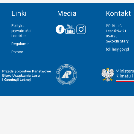
Linki
Media
Kontakt
Polityka
P.P. BULiGL
prywatności
Leśników 21
i cookies
05-090
Sękocin Stary
Regulamin
bdl.lasy.gov.pl
Pomoc